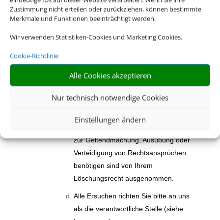
Zustimmung nicht erteilen oder zurückziehen, können bestimmte
gespeicherten personenbezogenen
Merkmale und Funktionen beeinträchtigt werden.
Daten zu verlangen, wenn die
Wir verwenden Statistiken-Cookies und Marketing Cookies.
gesetzlichen Voraussetzungen
vorliegen. Bitte beachten Sie, dass Ihr
Cookie-Richtlinie
Löschungsrecht Einschränkungen
Alle Cookies akzeptieren
unterliegen kann. Zum Beispiel müssen
bzw. dürfen wir keine Daten löschen,
Nur technisch notwendige Cookies
die wir aufgrund gesetzlicher
Aufbewahrungsfristen noch weiter
Einstellungen ändern
vorhalten müssen. Auch Daten, die wir
zur Geltendmachung, Ausübung oder
Verteidigung von Rechtsansprüchen
benötigen sind von Ihrem
Löschungsrecht ausgenommen.
Alle Ersuchen richten Sie bitte an uns
als die verantwortliche Stelle (siehe