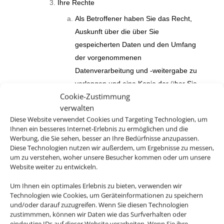
Ihre Rechte
Als Betroffener haben Sie das Recht,
Auskunft über die über Sie
gespeicherten Daten und den Umfang
der vorgenommenen
Datenverarbeitung und -weitergabe zu
verlangen und eine Kopie der über Sie
Cookie-Zustimmung
gespeicherten personenbezogenen
verwalten
Daten zu erhalten.
Diese Website verwendet Cookies und Targeting Technologien, um
Außerdem haben das Recht,
Ihnen ein besseres Internet-Erlebnis zu ermöglichen und die
Werbung, die Sie sehen, besser an Ihre Bedürfnisse anzupassen.
unverzüglich die Berichtigung Sie
Diese Technologien nutzen wir außerdem, um Ergebnisse zu messen,
betreffender unrichtiger sowie die
um zu verstehen, woher unsere Besucher kommen oder um unsere
Website weiter zu entwickeln.
Vervollständigung unvollständiger über
Sie gespeicherter personenbezogener
Um Ihnen ein optimales Erlebnis zu bieten, verwenden wir
Daten zu verlangen.
Technologien wie Cookies, um Geräteinformationen zu speichern
und/oder darauf zuzugreifen. Wenn Sie diesen Technologien
Sie haben weiterhin das Recht, die
zustimmmen, können wir Daten wie das Surfverhalten oder
eindeutige IDs auf dieser Website verarbeiten. Wenn Sie ihre
unverzügliche Löschung der über Sie