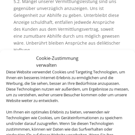
5.2. Mängel unserer Vermittlungsleistung sind uns
gegenüber unverzüglich anzuzeigen. Uns ist
Gelegenheit zur Abhilfe zu geben. Unterbleibt diese
Anzeige schuldhaft, entfallen jedwede Ansprüche
des Kunden aus dem Vermittlungsvertrag, soweit
eine zumutbare Abhilfe durch uns möglich gewesen
wäre. Unberührt bleiben Ansprüche aus deliktischer
Haftung.
Cookie-Zustimmung
verwalten
Diese Website verwendet Cookies und Targeting Technologien, um
6. Pass-, Visa und gesundheitspolizeiliche
Ihnen ein besseres Internet-Erlebnis zu ermöglichen und die
Formalitäten
Werbung, die Sie sehen, besser an Ihre Bedürfnisse anzupassen.
Diese Technologien nutzen wir außerdem, um Ergebnisse zu messen,
6.1. Bei der Buchung von Pauschalreisen werden Sie
um zu verstehen, woher unsere Besucher kommen oder um unsere
von uns und ggfs. vom Reiseveranstalter über
Website weiter zu entwickeln.
allgemeine Pass- und Visumserfordernisse des
Bestimmungslandes, sowie die ungefähren Fristen
Um Ihnen ein optimales Erlebnis zu bieten, verwenden wir
Technologien wie Cookies, um Geräteinformationen zu speichern
der Erlangung von Visa sowie
und/oder darauf zuzugreifen. Wenn Sie diesen Technologien
gesundheitspolizeiliche Formalitäten unterrichtet.
zustimmmen, können wir Daten wie das Surfverhalten oder
eindeutige IDs auf dieser Website verarbeiten. Wenn Sie ihre