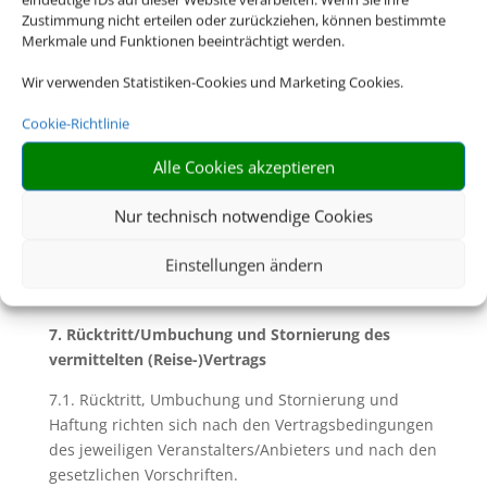
6.2. Soweit mit Ihnen nicht ausdrücklich vereinbart,
Zustimmung nicht erteilen oder zurückziehen, können bestimmte
sind Sie für die Einhaltung dieser Pass- und
Merkmale und Funktionen beeinträchtigt werden.
Visumserfordernisse sowie der
gesundheitspolizeilichen Formalitäten und aller
Wir verwenden Statistiken-Cookies und Marketing Cookies.
weiteren für die Durchführung der Reise geltenden
Cookie-Richtlinie
gesetzlichen Vorschriften die Reisenden selbst
verantwortlich. Dazu gehört insbesondere die
Alle Cookies akzeptieren
rechtzeitige Beantragung von Visa für das
Bestimmungsland. Für eine etwaige Verletzung
Nur technisch notwendige Cookies
solcher Vorschriften und deren Folgen haften wir
nicht.
Einstellungen ändern
7. Rücktritt/Umbuchung und Stornierung des
vermittelten (Reise-)Vertrags
7.1. Rücktritt, Umbuchung und Stornierung und
Haftung richten sich nach den Vertragsbedingungen
des jeweiligen Veranstalters/Anbieters und nach den
gesetzlichen Vorschriften.